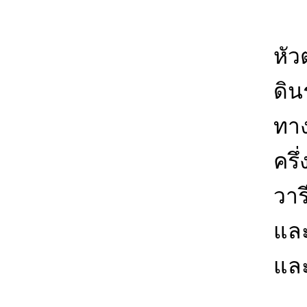
ลั
หัว
ดิ
ทาง
ครึ
วาร
และ
แล