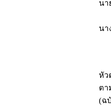
นา
บ้
นา
กา
หั
ตาม
(ฉบ