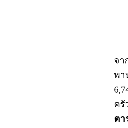
จำ
จาก
พาน
6,7
ครั
ตาร