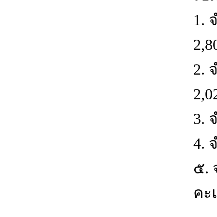
1. 
2,8
2. 
2,0
3. 
4. 
๕. 
คะแ