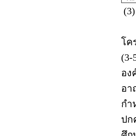
(3)
เท
โคร
(3-
องค
อาณ
กำ
ปกค
ศึก