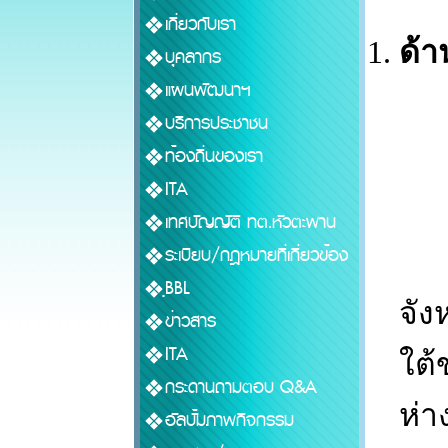
เกี่ยวกับเรา
ด้
บุคลากร
แผนพัฒนาฯ
บริการประชาชน
ท้องถิ่นของเรา
ITA
เทศบัญญัติ ทต.หัวตะพาน
ระเบียบ/กฎหมายที่เกี่ยวข้อง
เท
ฺฺBBL
จัง
ข่าวสาร
ITA
ใต้
กระดานถามตอบ Q&A
ห่า
อัลบั้มภาพกิจกรรม