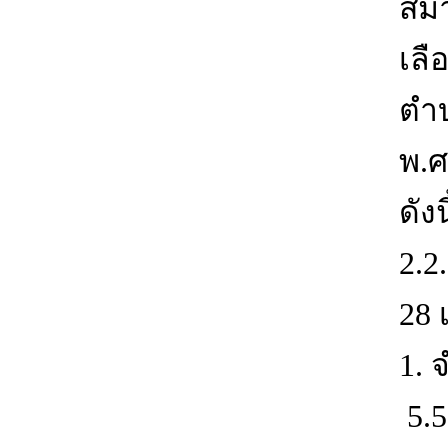
สมา
เล
ตำบ
พ.ศ
ดังน
2.2
28 
1. 
5.