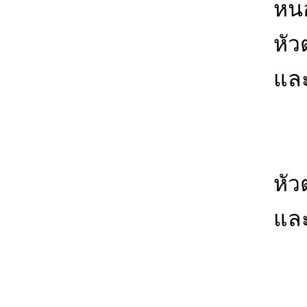
หน
หัว
แล
ทร
หัว
และ
2.