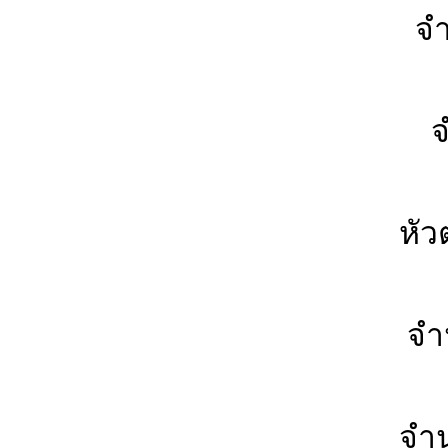
จำ
-
จำ
- 
หั
จำ
จำ