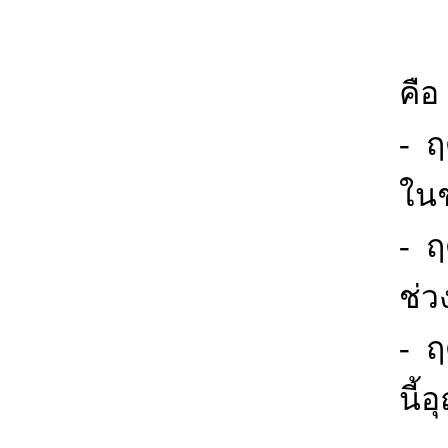
ลั
คือ
- ฤ
ในช
- ฤ
ช่ว
- ฤ
นี้