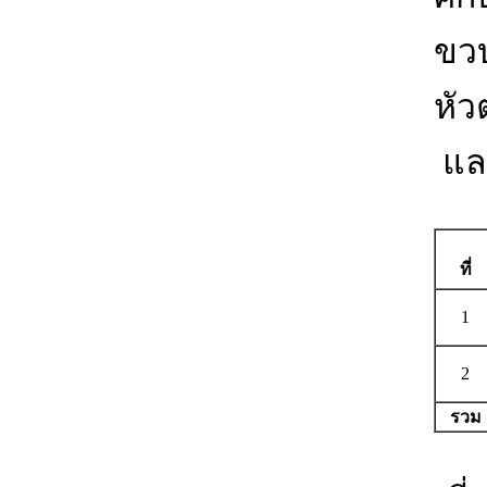
ขวบ
หัว
และ
ที่
1
2
รวม