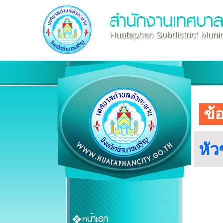
สำนักงานเทศบา
Huataphan Subdistrict Munici
ข้
หัว
หน้าแรก