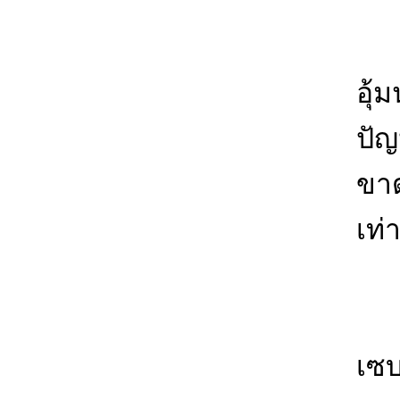
ทร
อุ้
ปัญ
ขาด
เท่า
ทร
เซ