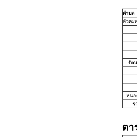
ตำบล
หัวตะ
รัตน
หนอง
ร
ตาร