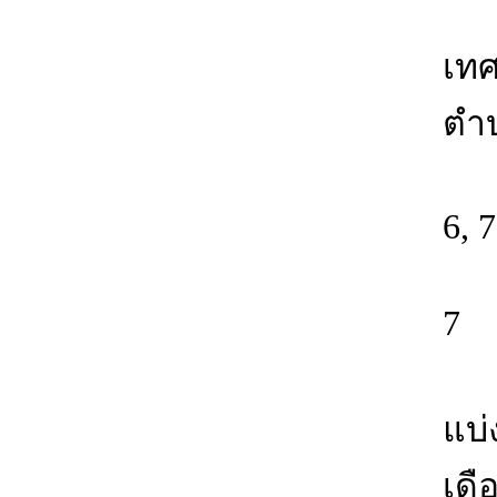
เท
ตำบ
- 
6, 7
- 
7
- 
แบ่
เดื