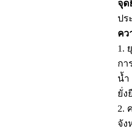
จุด
ประ
ควา
1. 
การ
น้ำ
ยั่ง
2. 
จัง