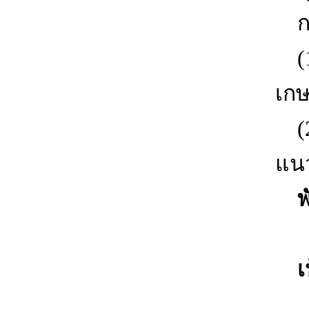
กล
(1)
เก
(2)
แน
พั
ส่
เป
ปร