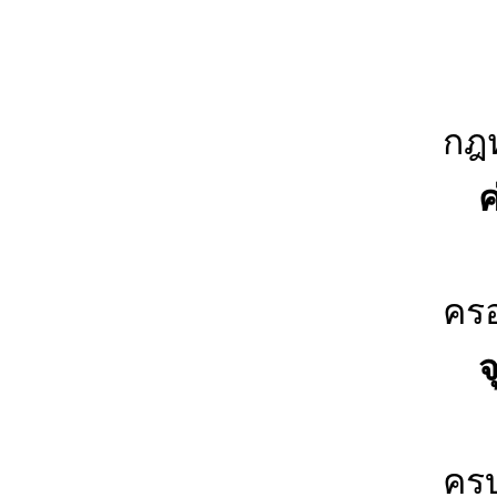
4. 
5.
กฎห
ค่
พั
คร
จุ
ระ
คร