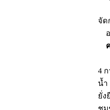
พั
จัด
อย่
คว
1. 
4 ก
น้ำ
ยั่
ชุม