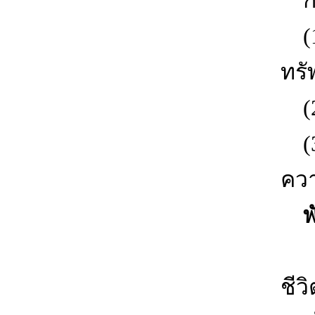
กล
(1)
ทรั
(2)
(3)
ควา
พั
บร
ชี