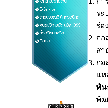
การ
เอกสาร/รายงาน
E-Service
ระบ
สารบรรณอิเล็กทรอนิกส์
ร่อ
ศูนย์บริการเบ็ดเสร็จ OSS
ร้องเรียนทุจริต
ก่อ
ติดต่อ
สา
ก่อ
แหล
พัน
พั