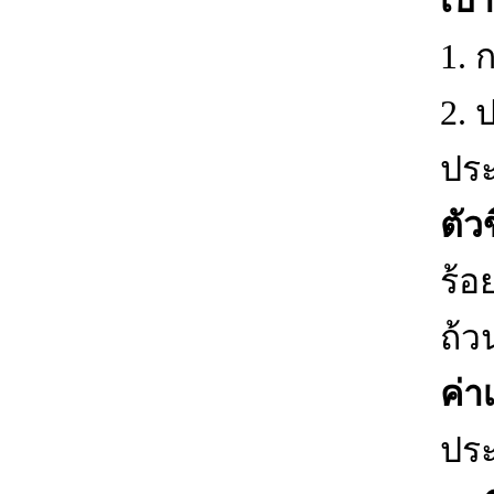
เป้
1. 
2. 
ประ
ตัวข
ร้
ถ้ว
ค่า
ประ