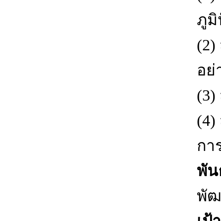
ภูม
(2)
อย่
(3)
(4
การ
พัน
พั