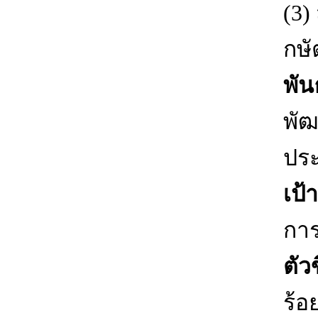
(3)
กษั
พัน
พัฒ
ประ
เป้
การ
ตัวข
ร้