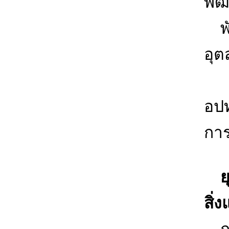
พัฒ
พัฒ
อุ
2.
อปท
การ
ยุท
สิ่