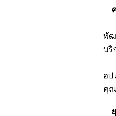
คว
1.
พัฒ
บริ
2.
อปท
คุ
ยุท