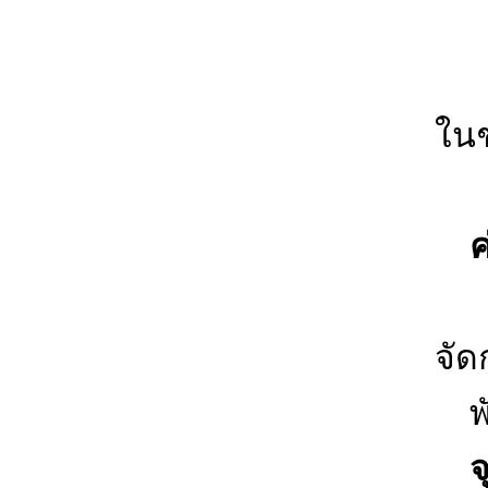
3. 
4.
ใน
5.
ค่
ปร
จัด
พั
จุ