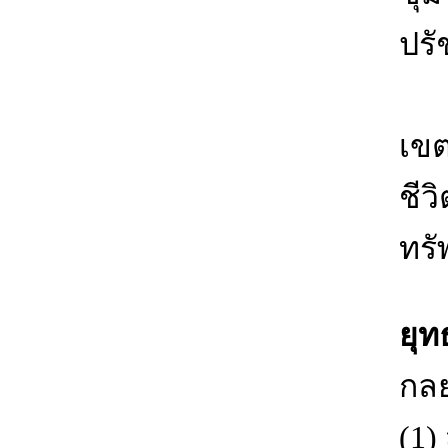
ปร
2.
เขต
ชีว
ทรั
ยุท
กล
(1)