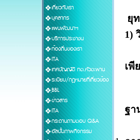
เกี่ยวกับเรา
ยุ
บุคลากร
แผนพัฒนาฯ
1) ว
บริการประชาชน
ท้องถิ่นของเรา
ITA
เพี
เทศบัญญัติ ทต.หัวตะพาน
ระเบียบ/กฎหมายที่เกี่ยวข้อง
ฺฺBBL
ข่าวสาร
ฐา
ITA
กระดานถามตอบ Q&A
กล
อัลบั้มภาพกิจกรรม