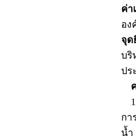
ค่า
องค
จุด
บริ
ประ
คว
1. 
การ
น้ำ