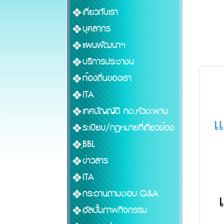
เกี่ยวกับเรา
บุคลากร
แผนพัฒนาฯ
บริการประชาชน
ท้องถิ่นของเรา
ITA
เทศบัญญัติ ทต.หัวตะพาน
แ
ระเบียบ/กฎหมายที่เกี่ยวข้อง
ฺฺBBL
ข่าวสาร
ITA
กระดานถามตอบ Q&A
อัลบั้มภาพกิจกรรม