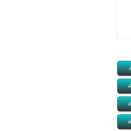
.
ค
ค
ค