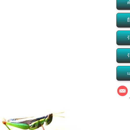
ค
ย
ร
ร
แ