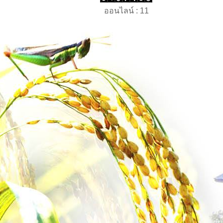
ออนไลน์ : 11