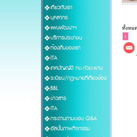
เกี่ยวกับเรา
บุคลากร
แผนพัฒนาฯ
ทั้งหมด
บริการประชาชน
1
ท้องถิ่นของเรา
ITA
เทศบัญญัติ ทต.หัวตะพาน
ระเบียบ/กฎหมายที่เกี่ยวข้อง
ฺฺBBL
ข่าวสาร
ITA
กระดานถามตอบ Q&A
อัลบั้มภาพกิจกรรม