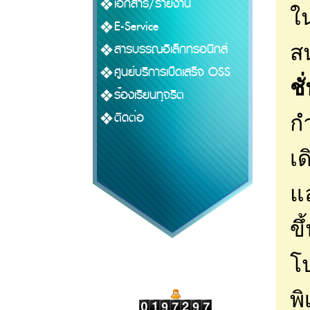
เอกสาร/รายงาน
ใน
E-Service
สารบรรณอิเล็กทรอนิกส์
ส
ศูนย์บริการเบ็ดเสร็จ OSS
ชั
ร้องเรียนทุจริต
ติดต่อ
กำ
เด
แล
ขึ
โป
พิ