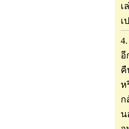
เล
เป
4.
อี
คื
หร
กล
นอ
จบ