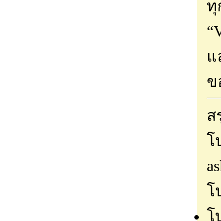
ทุ
“V
แล
ขอ
สร
โ
as
โ
โบ