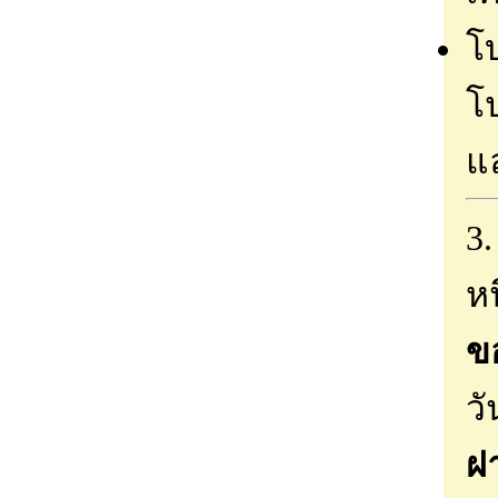
โ
โป
แ
3
หน
ข
วั
ฝ