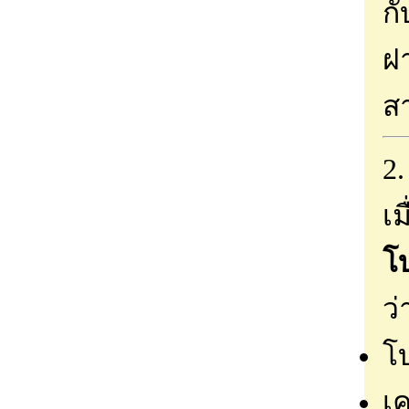
ก
ฝ
ส
2.
เม
โ
ว่
โ
เ