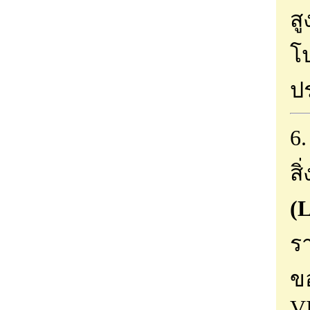
สู
โป
ปร
6
สิ
(
ร
ขอ
V