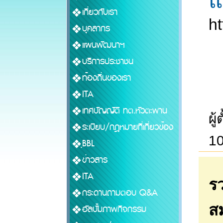
แ
เกี่ยวกับเรา
h
บุคลากร
แผนพัฒนาฯ
บริการประชาชน
ท้องถิ่นของเรา
ITA
เทศบัญญัติ ทต.หัวตะพาน
ผู
ระเบียบ/กฎหมายที่เกี่ยวข้อง
10
ฺฺBBL
ข่าวสาร
ITA
รว
กระดานถามตอบ Q&A
ส
อัลบั้มภาพกิจกรรม