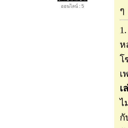
ออนไลน์ : 5
ๆ
1
ห
โ
เ
เล
ไม
ก