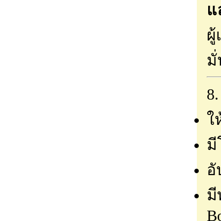
แ
ผ
ม
8.
ใ
มี
อ
มี
B