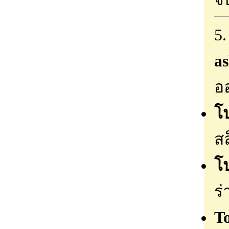
5
a
อ
โ
ส
โ
ร่
T