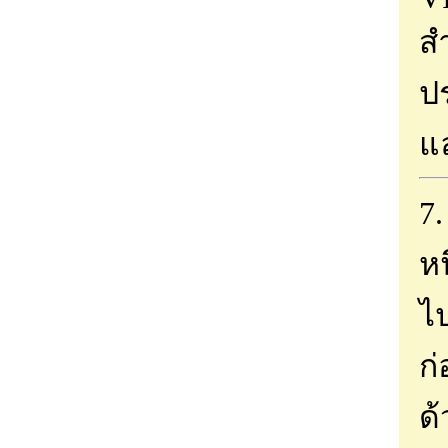
สำ
ปร
แล
7
หน
ไป
ก
ด