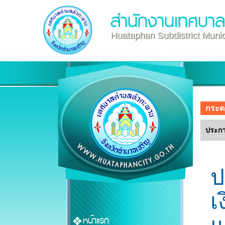
สำนักงานเทศบา
Huataphan Subdistrict Munici
กระ
ประกา
ป
เ
หน้าแรก