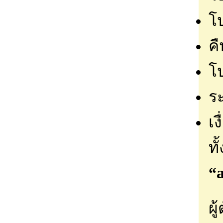
โ
ค
โ
ร
เง
ทั
“a
ผู