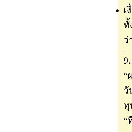
เง
ทั
ว
9.
“
วั
ท
“ท