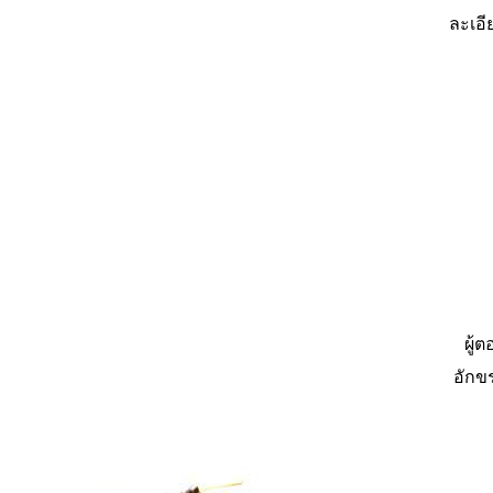
ละเอี
ผู้
อักข