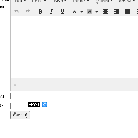
ไฟล์
แก้ไข
แทรก
มุมมอง
รูปแบบ
ตาราง
ยด :
p
ตอบ :
ระ :