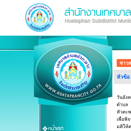
สำนักงานเทศบา
Huataphan Subdistrict Munici
ข่าว
หัวข้
วันอัง
ตำบล
หัวตะพ
เพื่อพ
มติให
หน้าแรก