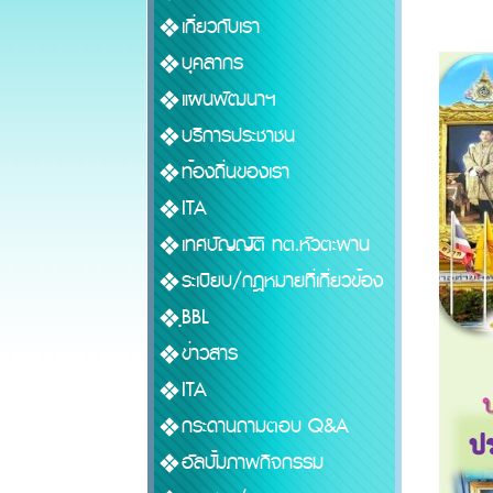
เกี่ยวกับเรา
บุคลากร
แผนพัฒนาฯ
บริการประชาชน
ท้องถิ่นของเรา
ITA
เทศบัญญัติ ทต.หัวตะพาน
ระเบียบ/กฎหมายที่เกี่ยวข้อง
ฺฺBBL
ข่าวสาร
ITA
กระดานถามตอบ Q&A
อัลบั้มภาพกิจกรรม