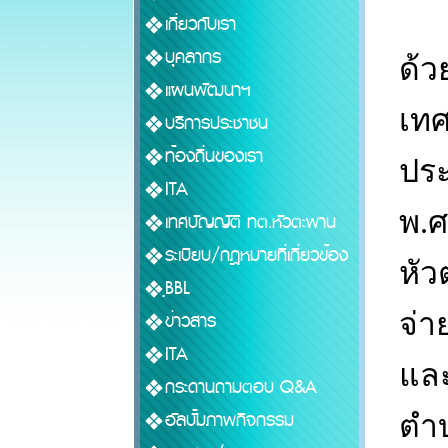
เกี่ยวกับเรา
บุคลากร
ด้
แผนพัฒนาฯ
เทศ
บริการประชาชน
ท้องถิ่นของเรา
ประ
ITA
พ.
เทศบัญญัติ ทต.หัวตะพาน
ระเบียบ/กฎหมายที่เกี่ยวข้อง
หัว
ฺฺBBL
จ่า
ข่าวสาร
ITA
และ
กระดานถามตอบ Q&A
อัลบั้มภาพกิจกรรม
ตำบ