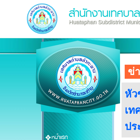
สำนักงานเทศบา
Huataphan Subdistrict Munici
ข่
หัว
เทศ
ประ
หน้าแรก